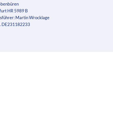
bbenbüren
furt HR 5989 B
sführer: Martin Wrocklage
r. DE231182233