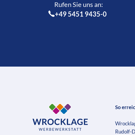
Rufen Sie uns an:­
+49 5451 9435-0
So errei
Wrockla
Rudolf-D