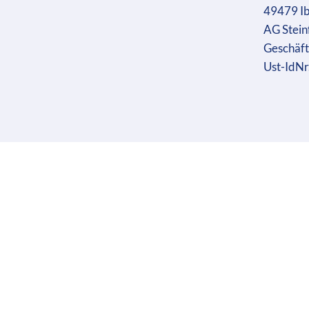
49479 I
AG Stein
Geschäft
Ust-IdN