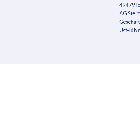
49479 I
AG Stein
Geschäft
Ust-IdN