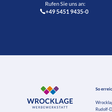
Rufen Sie uns an:­
+49 5451 9435-0
So errei
Wrockla
Rudolf-D