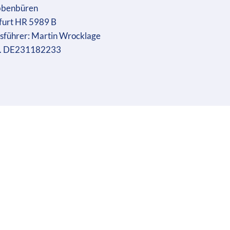
bbenbüren
furt HR 5989 B
sführer: Martin Wrocklage
r. DE231182233