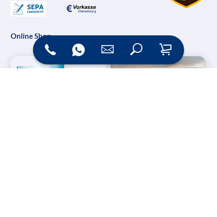
Online Shop
Messesysteme &
Digital Signage
Displays