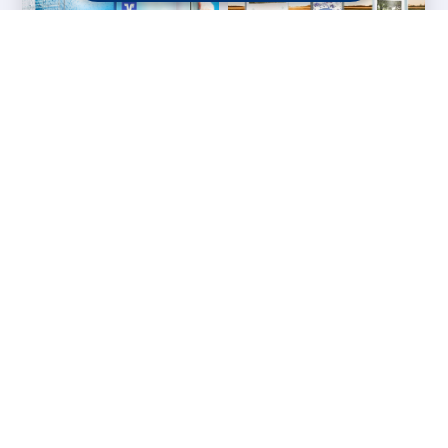
Messesysteme &
Digital Signage
Displays
Werbetechnik
Printprodukte