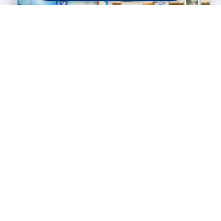
Messesysteme &
Digital Signage
Displays
Werbetechnik
Printprodukte