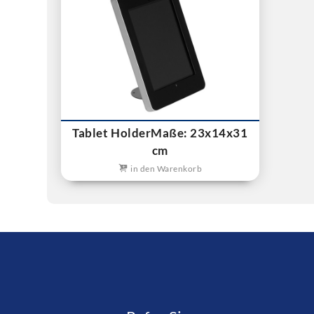
Tablet HolderMaße: 23x14x31
cm
in den Warenkorb