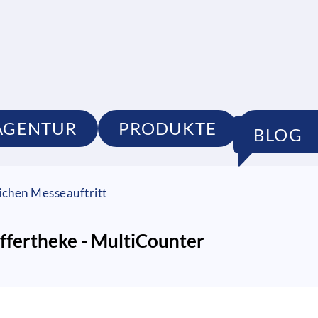
AGENTUR
PRODUKTE
PORTF
BLOG
ichen Messeauftritt
ffertheke - MultiCounter