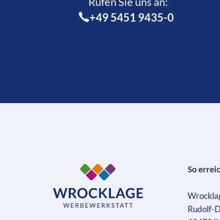
Rufen Sie uns an:­
+49 5451 9435-0
So errei
Wrockla
Rudolf-D