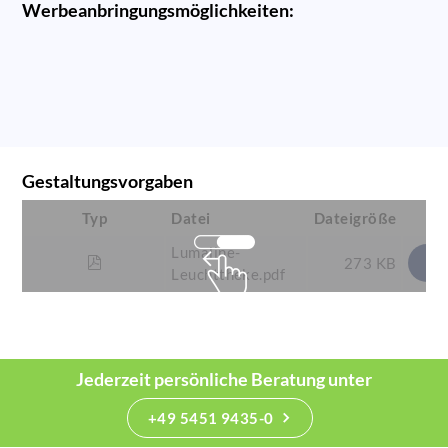
Werbeanbringungsmöglichkeiten:
Gestaltungsvorgaben
Typ
Datei
Dateigröße
Lumaline-
273 KB
Leuchttheke.pdf
Jederzeit persönliche Beratung unter
+49 5451 9435-0