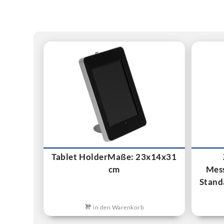
Tablet HolderMaße: 23x14x31
cm
Mess
Stand
in den Warenkorb