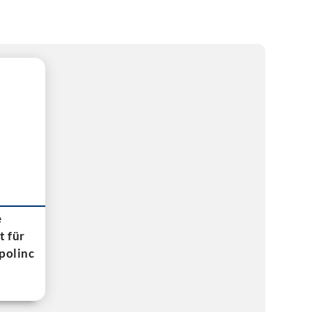
e
t für
polinc