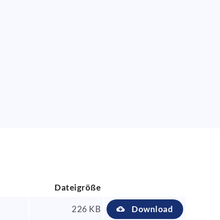
Dateigröße
226 KB
Download