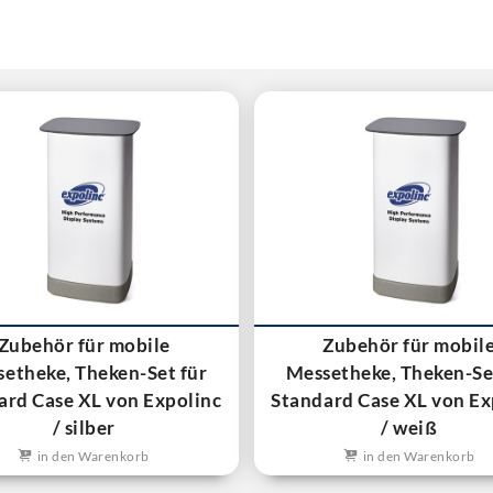
Zubehör für mobile
Zubehör für mobil
etheke, Theken-Set für
Messetheke, Theken-Se
ard Case XL von Expolinc
Standard Case XL von Ex
/ silber
/ weiß
in den Warenkorb
in den Warenkorb