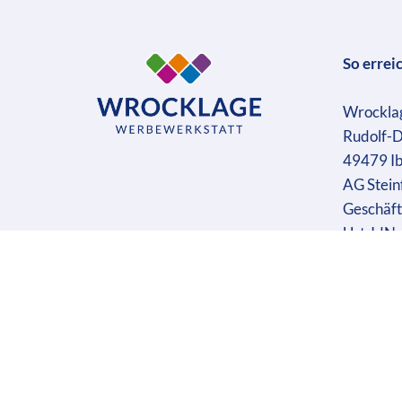
So errei
Wrockla
Rudolf-D
49479 I
AG Stein
Geschäft
Ust-IdN