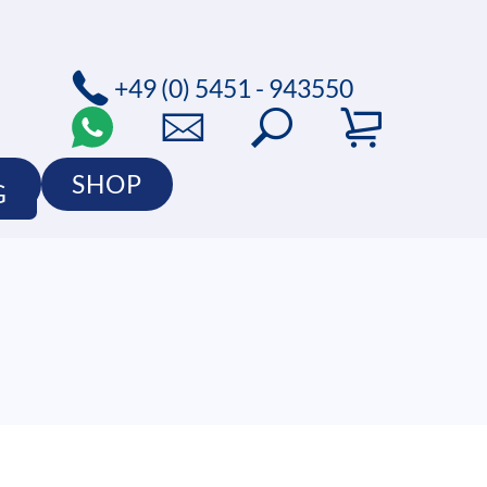
+49 (0) 5451 - 943550
O
SHOP
G