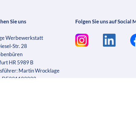
chen Sie uns
Folgen Sie uns auf Social 
ge Werbewerkstatt
iesel-Str. 28
bbenbüren
furt HR 5989 B
sführer: Martin Wrocklage
r. DE231182233