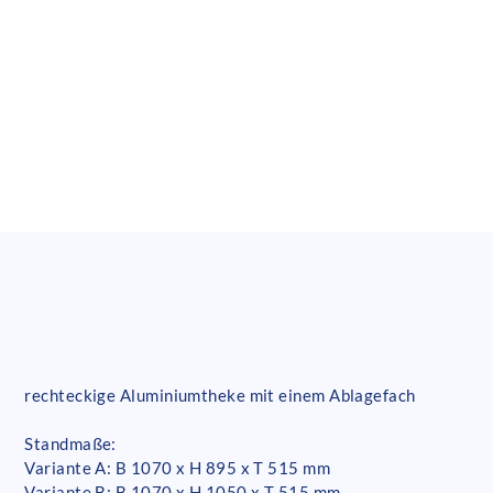
rechteckige Aluminiumtheke mit einem Ablagefach
Standmaße:
Variante A: B 1070 x H 895 x T 515 mm
Variante B: B 1070 x H 1050 x T 515 mm