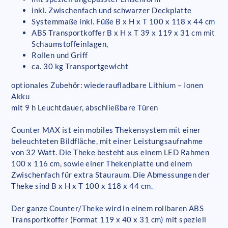
inkl. Zwischenfach und schwarzer Deckplatte
Systemmaße inkl. Füße B x H x T 100 x 118 x 44 cm
ABS Transportkoffer B x H x T 39 x 119 x 31 cm mit
Schaumstoffeinlagen,
Rollen und Griff
ca. 30 kg Transportgewicht
optionales Zubehör: wiederaufladbare Lithium – Ionen
Akku
mit 9 h Leuchtdauer, abschließbare Türen
Counter MAX ist ein mobiles Thekensystem mit einer
beleuchteten Bildfläche, mit einer Leistungsaufnahme
von 32 Watt. Die Theke besteht aus einem LED Rahmen
100 x 116 cm, sowie einer Thekenplatte und einem
Zwischenfach für extra Stauraum. Die Abmessungen der
Theke sind B x H x T 100 x 118 x 44 cm.
Der ganze Counter/Theke wird in einem rollbaren ABS
Transportkoffer (Format 119 x 40 x 31 cm) mit speziell