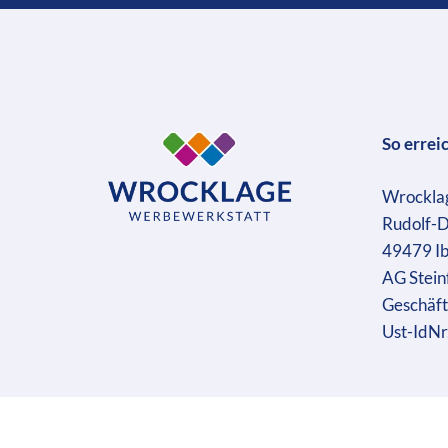
So errei
Wrockla
Rudolf-D
49479 I
AG Stein
Geschäft
Ust-IdN