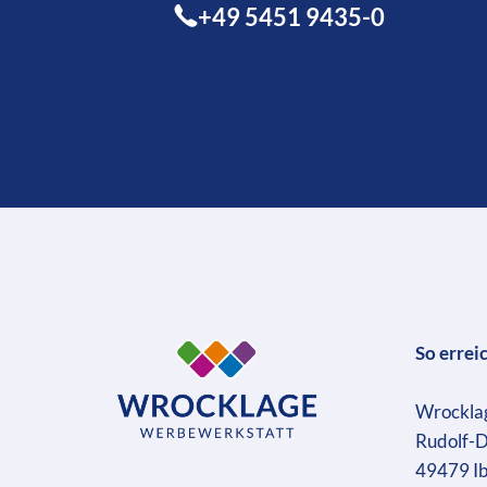
+49 5451 9435-0
So errei
Wrockla
Rudolf-D
49479 I