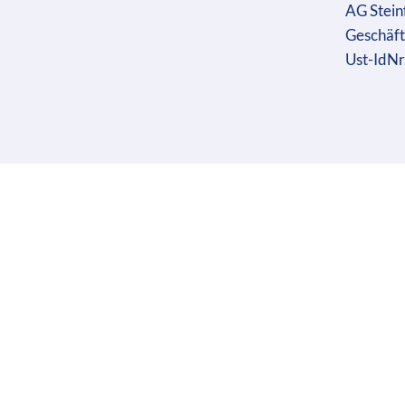
AG Stein
Geschäft
Ust-IdN