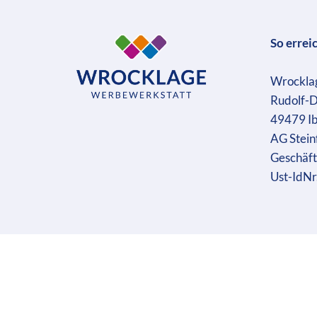
So errei
Wrockla
Rudolf-D
49479 I
AG Stein
Geschäft
Ust-IdN