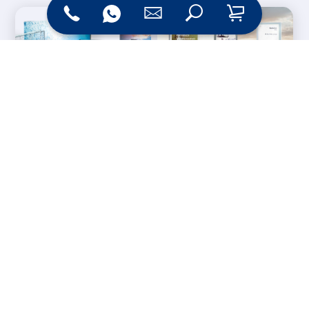
Messesysteme &
Digital Signage
Displays
Werbetechnik
Printprodukte