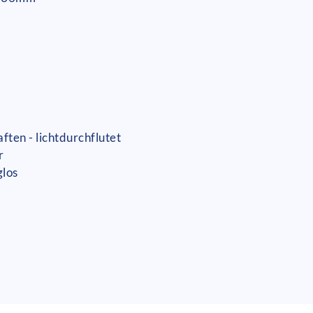
ten - lichtdurchflutet
r
glos