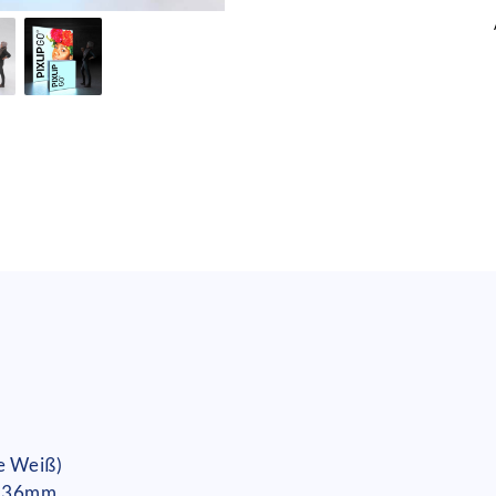
te Weiß)
x 36mm