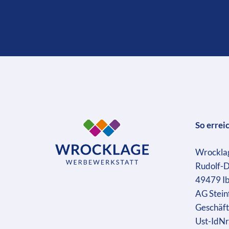
So errei
Wrockla
Rudolf-D
49479 I
AG Stein
Geschäft
Ust-IdN