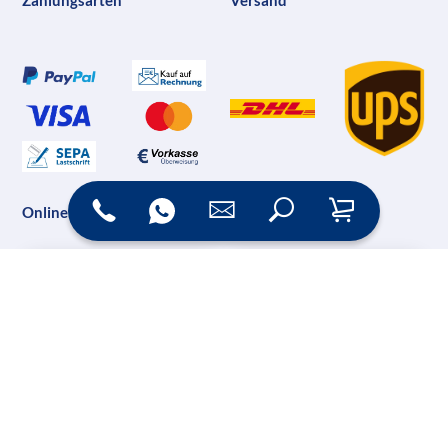
Zahlungsarten
Versand
Online Shop
Messesysteme &
Digital Signage