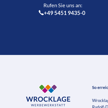
Rufen Sie uns an:­
+49 5451 9435-0
So errei
Wrockla
Rudolf-D