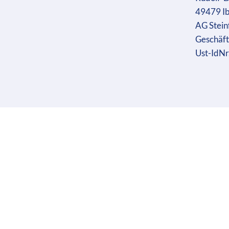
49479 I
AG Stein
Geschäft
Ust-IdN