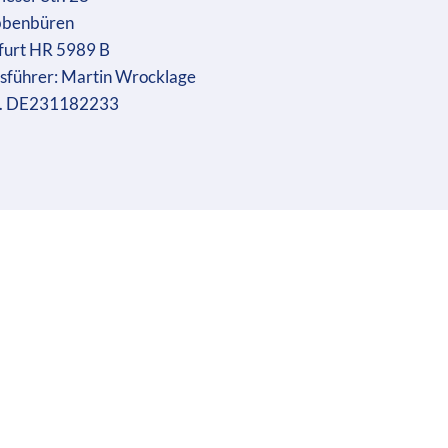
bbenbüren
furt HR 5989 B
sführer: Martin Wrocklage
r. DE231182233