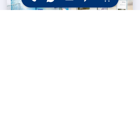
Messesysteme &
Digital Signage
Displays
Werbetechnik
Printprodukte