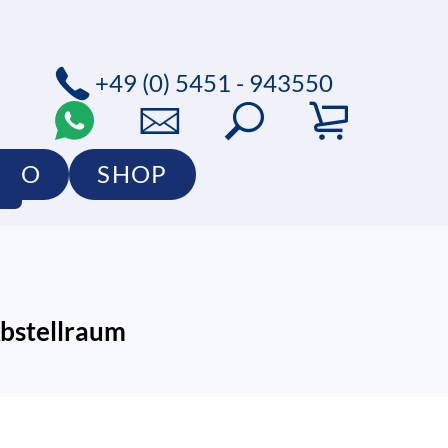
+49 (0) 5451 - 943550
LIO
SHOP
Abstellraum