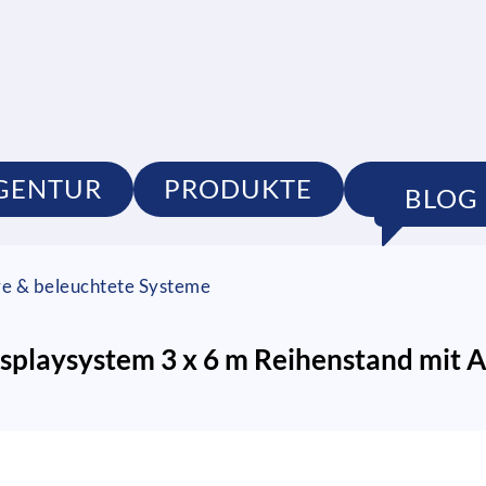
GENTUR
PRODUKTE
PORTFO
BLOG
re & beleuchtete Systeme
splaysystem 3 x 6 m Reihenstand mit 