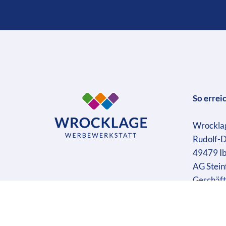
So errei
Wrockla
Rudolf-D
49479 I
AG Stein
Geschäft
Ust-IdN