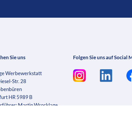
chen Sie uns
Folgen Sie uns auf Social 
ge Werbewerkstatt
iesel-Str. 28
bbenbüren
furt HR 5989 B
sführer: Martin Wrocklage
r. DE231182233