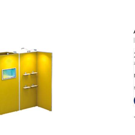
er Marke Octanorm
e Octanorm