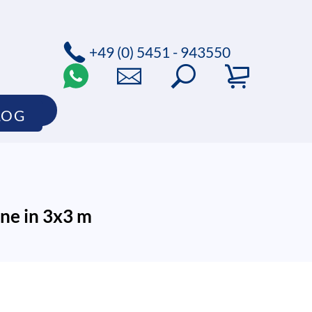
+49 (0) 5451 - 943550
SHOP
LOG
ne in 3x3 m