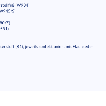
rstellfuß (W934)
(W945/S)
580/Z)
W581)
rstoff (B1), jeweils konfektioniert mit Flachkeder