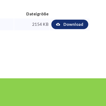
Dateigröße
2154 KB
Download