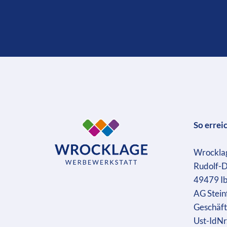
So errei
Wrockla
Rudolf-D
49479 I
AG Stein
Geschäft
Ust-IdN