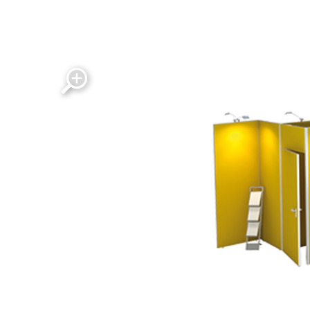
Messestand Octawall in Z-Form mit Kabine d
Messestand Octawall in Z-Form mit Kabine der Mark