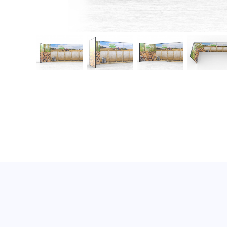
Messestand MultiFabric als Reihenstand 7x3
Messestand MultiFabric als Reihenstand 7x3m Ansich