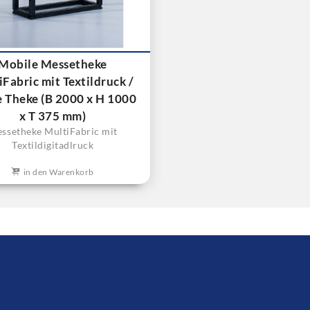
Mobile Messetheke
Fabric mit Textildruck /
 Theke (B 2000 x H 1000
x T 375 mm)
ssetheke MultiFabric mit
Textildigitadlruck
in den Warenkorb