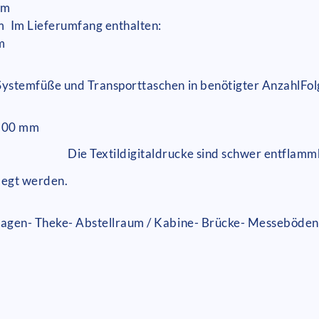
mm
m
Im Lieferumfang enthalten:
m
, Systemfüße und Transporttaschen in benötigter Anzahl
Fol
2500 mm
Die Textildigitaldrucke sind schwer entfla
legt werden.
lagen
- Theke
- Abstellraum / Kabine
- Brücke
- Messeböden