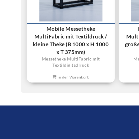
Mobile Messetheke
MultiFabric mit Textildruck /
Multi
kleine Theke (B 1000 x H 1000
große
x T 375mm)
Messetheke MultiFabric mit
Me
Textildigitadlruck
in den Warenkorb