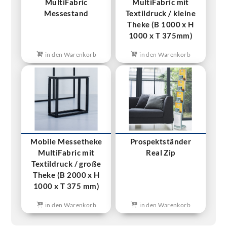
MultiFabric
MultiFabric mit
Messestand
Textildruck / kleine
Theke (B 1000 x H
1000 x T 375mm)
in den Warenkorb
in den Warenkorb
Mobile Messetheke
Prospektständer
MultiFabric mit
Real Zip
Textildruck / große
Theke (B 2000 x H
1000 x T 375 mm)
in den Warenkorb
in den Warenkorb