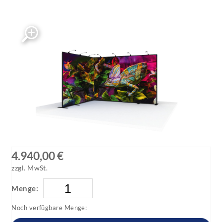
standbeispiel_mf-3x2-multifabric-messestand
standbeispiel_mf-3x2-multifabric-messestand
4.940,00 €
zzgl. MwSt.
Menge:
Noch verfügbare Menge: