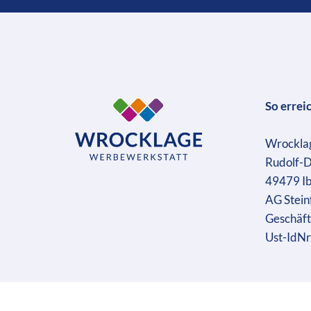
So errei
Wrockla
Rudolf-D
49479 I
AG Stein
Geschäft
Ust-IdN