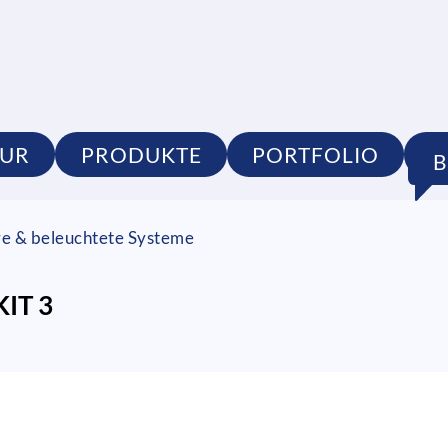
TUR
PRODUKTE
PORTFOLIO
S
re & beleuchtete Systeme
KIT 3