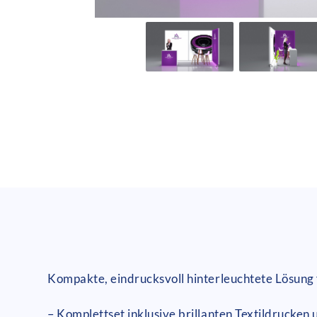
Kompakte, eindrucksvoll hinterleuchtete Lösung 
– Komplettset inklusive brillanten Textildrucken