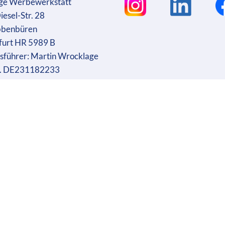
ge Werbewerkstatt
iesel-Str. 28
bbenbüren
furt HR 5989 B
sführer: Martin Wrocklage
r. DE231182233