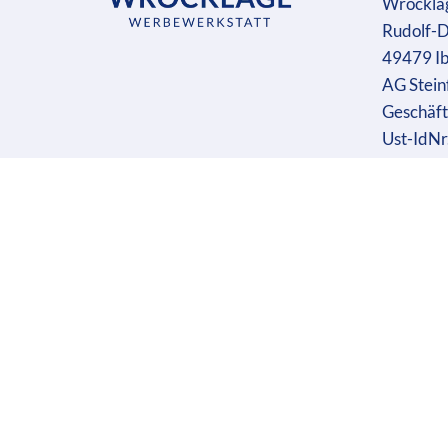
Wrockla
Rudolf-D
49479 I
AG Stein
Geschäft
Ust-IdN