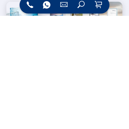
Messesysteme &
Digital Signage
Displays
Werbetechnik
Printprodukte