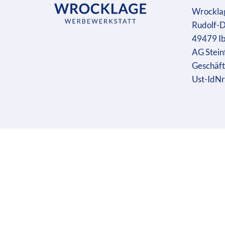
Wrockla
Rudolf-D
49479 I
AG Stein
Geschäft
Ust-IdN