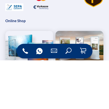
Online Shop
Messesysteme &
Digital Signage
Displays