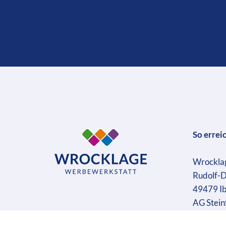
So errei
Wrockla
Rudolf-D
49479 I
AG Stein
Geschäft