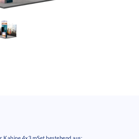
er Kabine 4x3 m
Set bestehend aus: