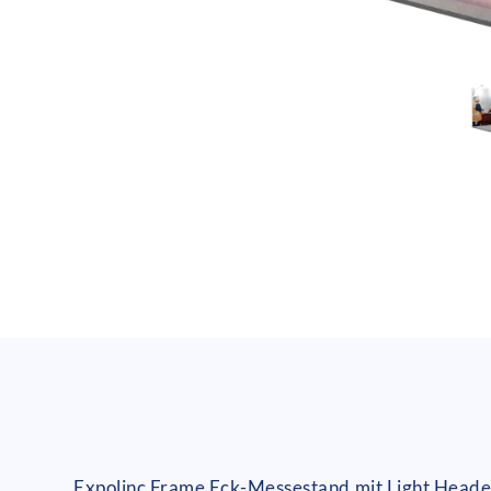
Expolinc_CF_LF_Nelson_Peak_3x3_12m²
Expolinc Frame Eck-Messestand mit Light Head