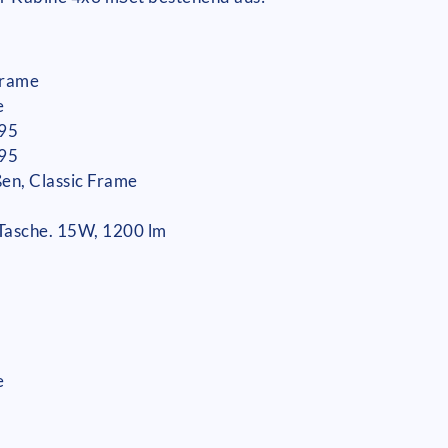
 Frame
e
495
495
en, Classic Frame
 Tasche. 15W, 1200 lm
e