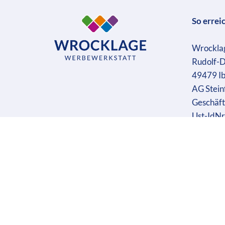
So errei
Wrockla
Rudolf-D
49479 I
AG Stein
Geschäft
Ust-IdN