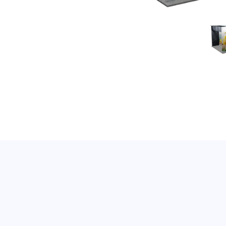
Expolinc_CF_Monte_Falcone_5x3_15m²