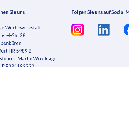
chen Sie uns
Folgen Sie uns auf Social 
ge Werbewerkstatt
iesel-Str. 28
bbenbüren
furt HR 5989 B
sführer: Martin Wrocklage
r. DE231182233