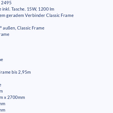
x 2495
 inkl. Tasche. 15W, 1200 lm
erem geradem Verbinder Classic Frame
 außen, Classic Frame
Frame
me
 Frame bis 2,95m
e
mm
5mm x 2700mm
5mm
5mm