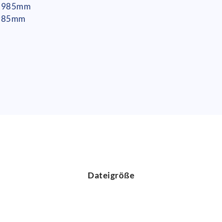
 x 985mm
 985mm
Dateigröße