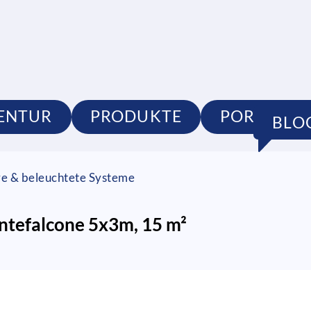
ENTUR
PRODUKTE
PORTFOLI
BLO
re & beleuchtete Systeme
ntefalcone 5x3m, 15 m²