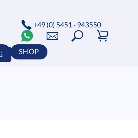
+49 (0) 5451 - 943550
O
SHOP
G