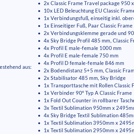
2x Classic Frame Travel package 950 
10x LED Beleuchtung EU Classic Frame
1x Verbindungsfuß, einseitig inkl. ob
1x Einseitiger Fuß, Paar Classic Frame
2x Verbindungsklemme gerade und 90°
4x Sky Bridge Profil 485 mm, Classic 
4x Profil E male-female 1000 mm
4x Profil E male-female 750 mm
4x Profil D female-female 846 mm
bestehend aus:
2x Bodendistanz 5+5 mm, Classic Fra
2x Stabilisator 485 mm, Sky Bridge
1x Transporttasche mit Rollen Classic
1x Verbinder 90° Typ A Classic Frame
1x Fold Out Counter in rollbarer Tasch
3x Textil Sublimation 950mm x 2495
4x Sky Bridge Textil Sublimation 48
1x Textil Sublimation 3950mm x 249
1x Textil Sublimation 2950mm x 249