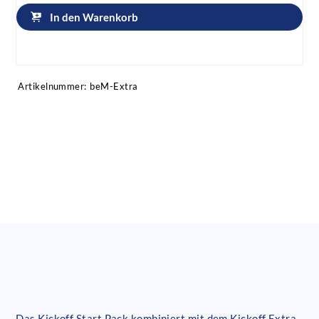
In den Warenkorb
Artikel anfragen!
Artikelnummer:
beM-Extra
Das Kickoff Start Pack kombiniert mit dem Kickoff Extra