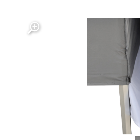
isy_rg_te4_3_mounted_blanc