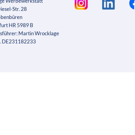
ge Werbewerkstatt
iesel-Str. 28
bbenbüren
furt HR 5989 B
sführer: Martin Wrocklage
r. DE231182233