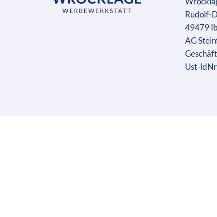
Wrockla
Rudolf-D
49479 I
AG Stein
Geschäft
Ust-IdN