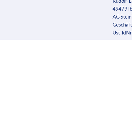
Rudolf-D
49479 I
AG Stein
Geschäft
Ust-IdN