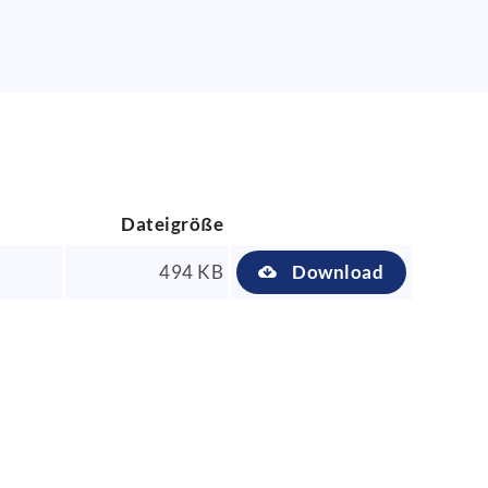
Dateigröße
494 KB
Download