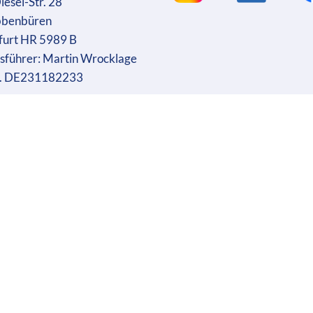
iesel-Str. 28
bbenbüren
furt HR 5989 B
sführer: Martin Wrocklage
r. DE231182233