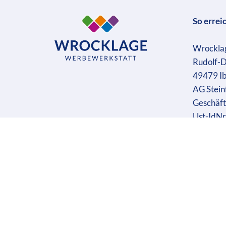
So errei
Wrockla
Rudolf-D
49479 I
AG Stein
Geschäft
Ust-IdN