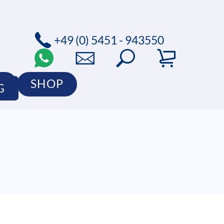
+49 (0) 5451 - 943550
O
SHOP
G