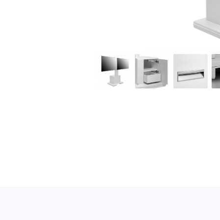
1956_con-line-t1-dual_web_001