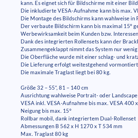
kann. Es eignet sich für Bildschirme mit einer Bi
Die inkludierte VESA-Aufnahme kann bis max. V
Die Montage des Bildschirms kann wahlweise in 
Der verbaute Bildschirm kann bis maximal 15° ge
Werbewirksamkeit beim Kunden bzw. Interessent
Dank des integrierten Rollensets kann der Brac
Zusammengeklappt nimmt das System nur wenig S
Die Oberfläche wurde mit einer schlag- und krat
Die Lieferung erfolgt weitestgehend vormontiert
Die maximale Traglast liegt bei 80 kg.
Größe 32 – 55“, 81 – 140 cm
Ausrichtung wahlweise Portrait- oder Landscape
VESA inkl. VESA-Aufnahme bis max. VESA 400 
Neigung bis max. 15°
Rollbar mobil, dank integriertem Dual-Rollenset
Abmessungen B 562 x H 1270 x T 534 mm
Max. Traglast 80 kg