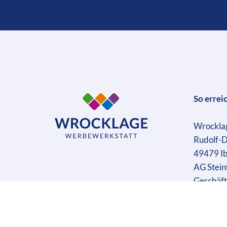
So errei
Wrockla
Rudolf-D
49479 I
AG Stein
Geschäft
Ust-IdN