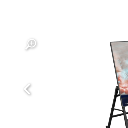
BrackIT-C-Stopper digitaler Kundenstopper in