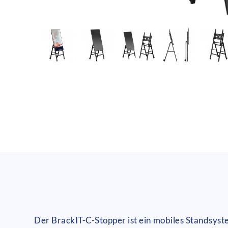
BrackIT-C-Stopper digitaler Kundenstopper in Staffel
Der BrackIT-C-Stopper ist ein mobiles Standsyst