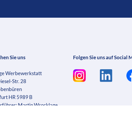
chen Sie uns
Folgen Sie uns auf Social 
ge Werbewerkstatt
iesel-Str. 28
bbenbüren
furt HR 5989 B
sführer: Martin Wrocklage
r. DE231182233