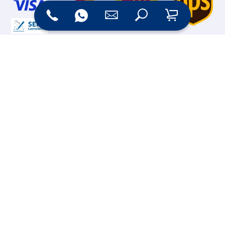
Online Shop
Messesysteme &
Digital Signage
Displays