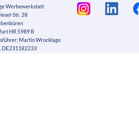
ge Werbewerkstatt
iesel-Str. 28
bbenbüren
furt HR 5989 B
sführer: Martin Wrocklage
r. DE231182233