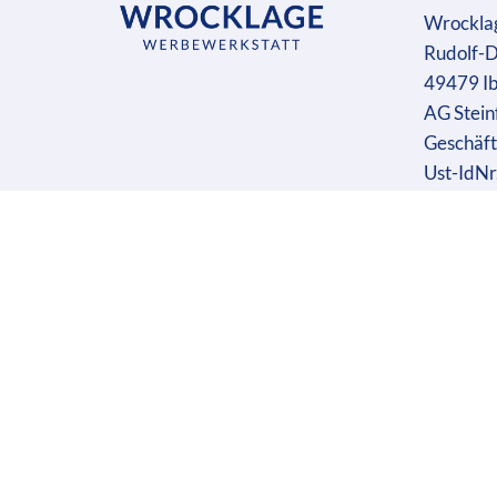
Wrockla
Rudolf-D
49479 I
AG Stein
Geschäft
Ust-IdN