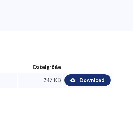
Dateigröße
247 KB
Download