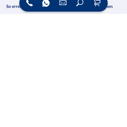
So erreichen Sie uns
Unternehmen
Wrocklage Werbewerkstatt
Impressum
Rudolf-Diesel-Str. 28
Datenschutz
49479 Ibbenbüren
AG Steinfurt HR 5989 B
AGB
Geschäftsführer: Martin Wrocklage
Kontakt
Ust-IdNr. DE231182233
Folgen Sie uns auf Social Media